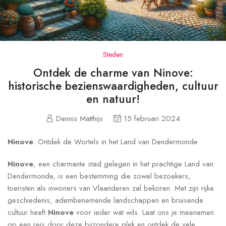
Steden
Ontdek de charme van Ninove:
historische bezienswaardigheden, cultuur
en natuur!
Dennis Matthijs
15 februari 2024
Ninove
: Ontdek de Wortels in het Land van Dendermonde
Ninove
, een charmante stad gelegen in het prachtige Land van
Dendermonde, is een bestemming die zowel bezoekers,
toeristen als inwoners van Vlaanderen zal bekoren. Met zijn rijke
geschiedenis, adembenemende landschappen en bruisende
cultuur heeft
Ninove
voor ieder wat wils. Laat ons je meenemen
op een reis door deze bijzondere plek en ontdek de vele