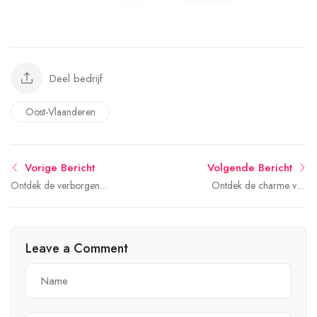
Deel bedrijf
Oost-Vlaanderen
Vorige Bericht
Volgende Bericht
Ontdek de verborgen
Ontdek de charme van
schatten van Zottegem:
Geraardsbergen: historie,
een betoverende reis door
natuur en cultuur!
de Belgische geschiedenis
Leave a Comment