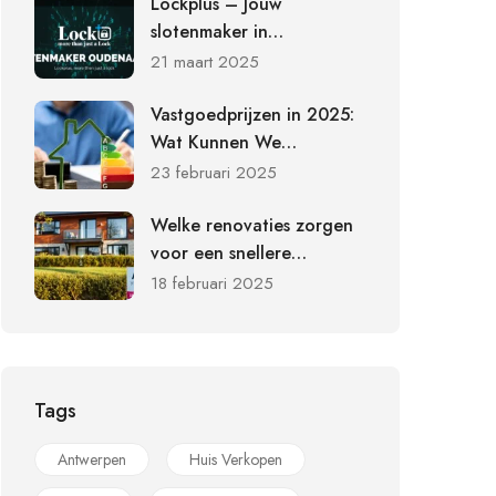
Lockplus – Jouw
slotenmaker in
Oudenaarde voor
21 maart 2025
beveiliging en
slotvervanging
Vastgoedprijzen in 2025:
Wat Kunnen We
Verwachten?
23 februari 2025
Welke renovaties zorgen
voor een snellere
verkoop?
18 februari 2025
Tags
Antwerpen
Huis Verkopen