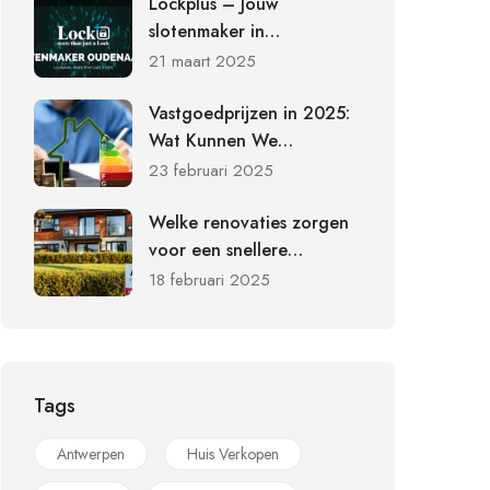
Lockplus – Jouw
slotenmaker in
Oudenaarde voor
21 maart 2025
beveiliging en
slotvervanging
Vastgoedprijzen in 2025:
Wat Kunnen We
Verwachten?
23 februari 2025
Welke renovaties zorgen
voor een snellere
verkoop?
18 februari 2025
Tags
Antwerpen
Huis Verkopen