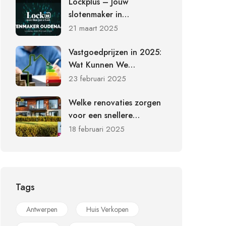
Lockplus – Jouw
slotenmaker in
Oudenaarde voor
21 maart 2025
beveiliging en
slotvervanging
Vastgoedprijzen in 2025:
Wat Kunnen We
Verwachten?
23 februari 2025
Welke renovaties zorgen
voor een snellere
verkoop?
18 februari 2025
Tags
Antwerpen
Huis Verkopen