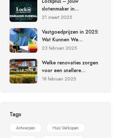
Lockplus – Jouw
slotenmaker in
Oudenaarde voor
21 maart 2025
beveiliging en
slotvervanging
Vastgoedprijzen in 2025:
Wat Kunnen We
Verwachten?
23 februari 2025
Welke renovaties zorgen
voor een snellere
verkoop?
18 februari 2025
Tags
Antwerpen
Huis Verkopen