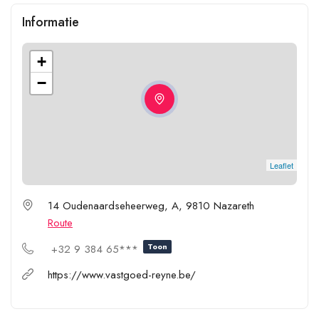
Informatie
+
−
Leaflet
14 Oudenaardseheerweg, A, 9810 Nazareth
Route
Toon
+32 9 384 65***
https://www.vastgoed-reyne.be/