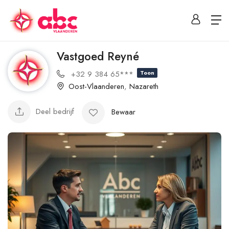
Vastgoed Reyné
+32 9 384 65***
Toon
Oost-Vlaanderen
,
Nazareth
Deel bedrijf
Bewaar