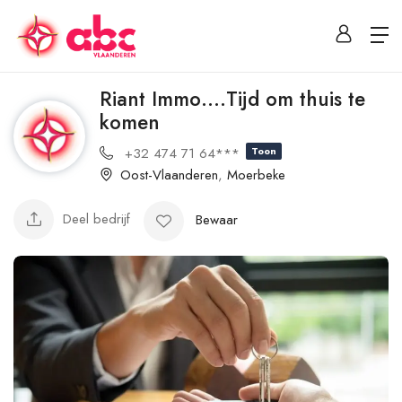
Riant Immo….Tijd om thuis te
komen
+32 474 71 64***
Toon
Oost-Vlaanderen
,
Moerbeke
Deel bedrijf
Bewaar