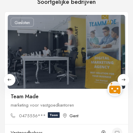
Soortgelijke bedrijven
Gesloten
Team Made
marketing voor vastgoedkantoren
0475556***
Toon
Gent
Vastgoedbeheer