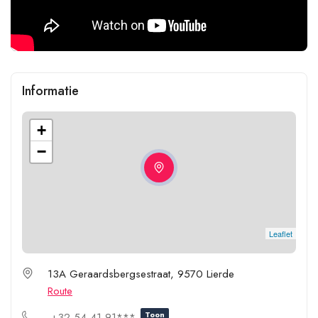
Informatie
+
−
Leaflet
13A Geraardsbergsestraat, 9570 Lierde
Route
Toon
+32 54 41 91***