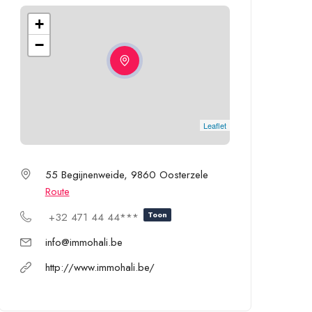
+
−
Leaflet
55 Begijnenweide, 9860 Oosterzele
Route
Toon
+32 471 44 44***
info@immohali.be
http://www.immohali.be/