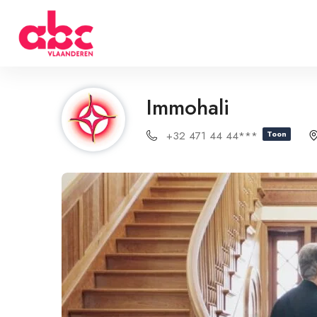
Immohali
+32 471 44 44***
Toon