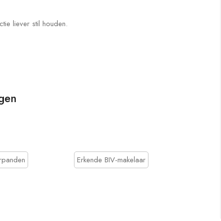
ie liever stil houden.
ngen
urpanden
Erkende BIV-makelaar