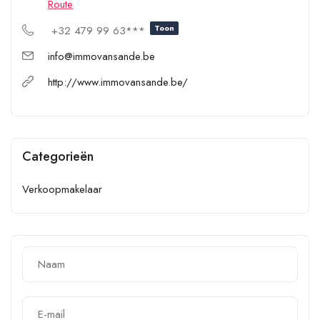
Route
Toon
+32 479 99 63***
info@immovansande.be
http://www.immovansande.be/
Categorieën
Verkoopmakelaar