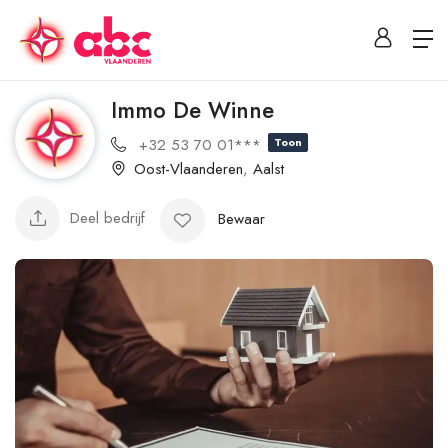
Immo De Winne
+32 53 70 01***
Toon
Oost-Vlaanderen
,
Aalst
Deel bedrijf
Bewaar