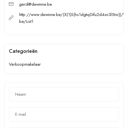
gerd@dewinne.be
http://www.dewinne.be/(X(1)S(hs1xlgtuj0ifu2d4sn3l5tsr))/W
be/List1
Categorieën
Verkoopmakelaar