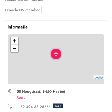
Erkende BIV-makelaar
Informatie
+
−
Leaflet
58 Hoogstraat, 9450 Haaltert
Route
Toon
+32 494 33 26***