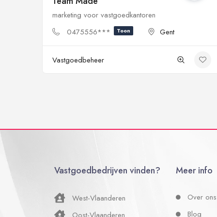
Team Made
marketing voor vastgoedkantoren
0475556***
Toon
Gent
Vastgoedbeheer
Vastgoedbedrijven vinden?
Meer info
Over ons
West-Vlaanderen
Blog
Oost-Vlaanderen