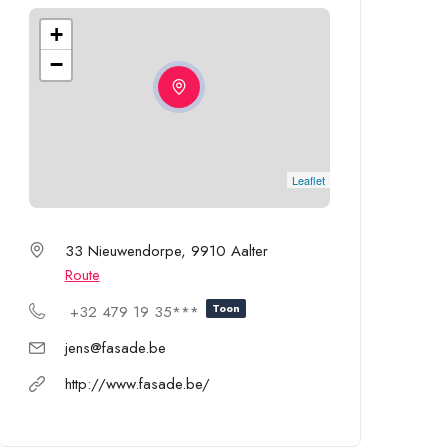
+
−
Leaflet
33 Nieuwendorpe, 9910 Aalter
Route
Toon
+32 479 19 35***
jens@fasade.be
http://www.fasade.be/