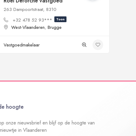
Roel Deforche vastgoed
263 Dampoortstraat, 8310
+32 478 52 93***
Toon
West-Vlaanderen
,
Brugge
Vastgoedmakelaar
 de hoogte
n op onze nieuwsbrief en blijf op de hoogte van
 nieuwtje in Vlaanderen