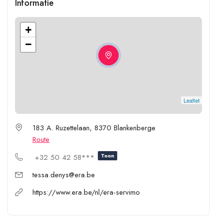
Informatie
+
−
Leaflet
183 A. Ruzettelaan, 8370 Blankenberge
Route
Toon
+32 50 42 58***
tessa.denys@era.be
https://www.era.be/nl/era-servimo