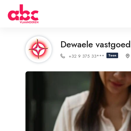
Dewaele vastgoed 
+32 9 375 33***
Toon