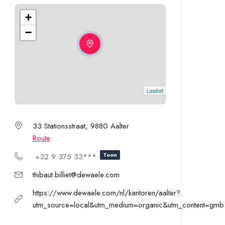
+
−
Leaflet
33 Stationsstraat, 9880 Aalter
Route
Toon
+32 9 375 33***
thibaut.billiet@dewaele.com
https://www.dewaele.com/nl/kantoren/aalter?
utm_source=local&utm_medium=organic&utm_content=gmb