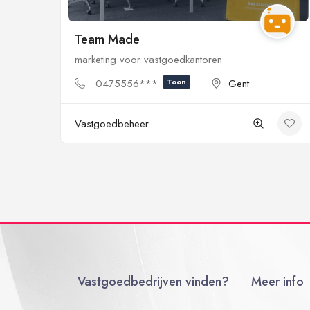
Team Made
marketing voor vastgoedkantoren
0475556***
Toon
Gent
Vastgoedbeheer
Vastgoedbedrijven vinden?
Meer info