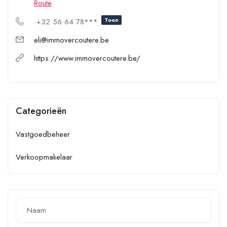
Route
Toon
+32 56 64 78***
eli@immovercoutere.be
https://www.immovercoutere.be/
Categorieën
Vastgoedbeheer
Verkoopmakelaar