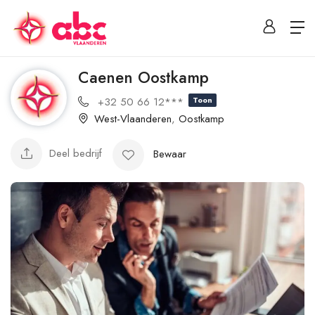
Caenen Oostkamp
+32 50 66 12***
Toon
West-Vlaanderen
,
Oostkamp
Deel bedrijf
Bewaar