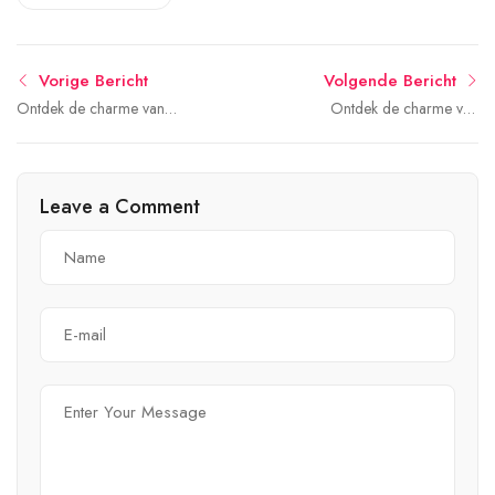
Vorige Bericht
Volgende Bericht
Ontdek de charme van
Ontdek de charme van
Zedelgem: een verborgen
Nieuwpoort: een
parel in België
betoverende kustplaats
Leave a Comment