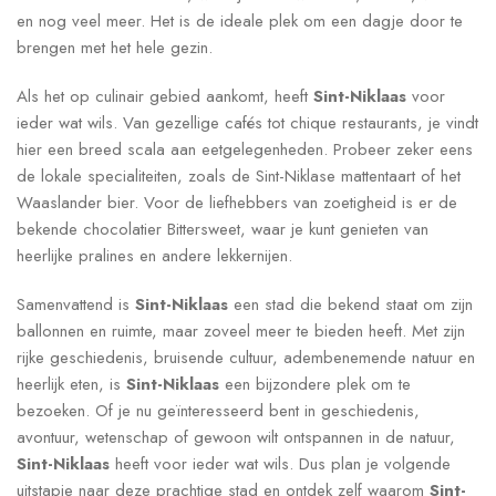
en nog veel meer. Het is de ideale plek om een dagje door te
brengen met het hele gezin.
Als het op culinair gebied aankomt, heeft
Sint-Niklaas
voor
ieder wat wils. Van gezellige cafés tot chique restaurants, je vindt
hier een breed scala aan eetgelegenheden. Probeer zeker eens
de lokale specialiteiten, zoals de Sint-Niklase mattentaart of het
Waaslander bier. Voor de liefhebbers van zoetigheid is er de
bekende chocolatier Bittersweet, waar je kunt genieten van
heerlijke pralines en andere lekkernijen.
Samenvattend is
Sint-Niklaas
een stad die bekend staat om zijn
ballonnen en ruimte, maar zoveel meer te bieden heeft. Met zijn
rijke geschiedenis, bruisende cultuur, adembenemende natuur en
heerlijk eten, is
Sint-Niklaas
een bijzondere plek om te
bezoeken. Of je nu geïnteresseerd bent in geschiedenis,
avontuur, wetenschap of gewoon wilt ontspannen in de natuur,
Sint-Niklaas
heeft voor ieder wat wils. Dus plan je volgende
uitstapje naar deze prachtige stad en ontdek zelf waarom
Sint-