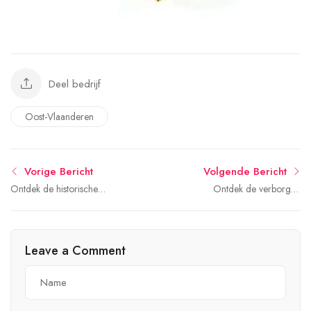
Deel bedrijf
Oost-Vlaanderen
Vorige Bericht
Volgende Bericht
Ontdek de historische
Ontdek de verborgen
charme van Oudenaarde:
schatten van Aalst: een
een verborgen juweel in
betoverende Belgische
Vlaanderen
stad
Leave a Comment