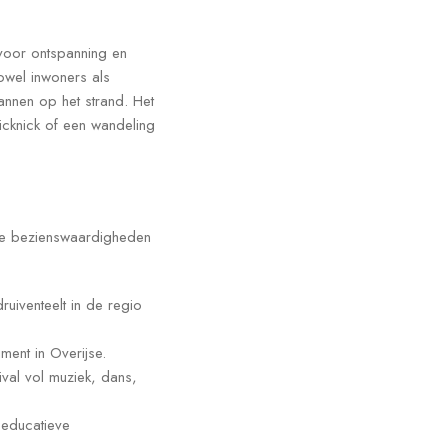
 voor ontspanning en
owel inwoners als
annen op het strand. Het
icknick of een wandeling
ere bezienswaardigheden
uiventeelt in de regio
ment in Overijse.
tival vol muziek, dans,
 educatieve