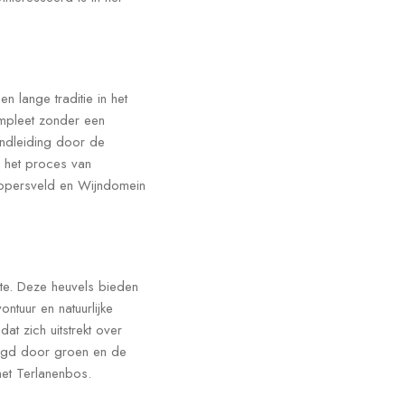
n lange traditie in het
ompleet zonder een
ondleiding door de
 het proces van
Dappersveld en Wijndomein
nte. Deze heuvels bieden
ntuur en natuurlijke
t zich uitstrekt over
ingd door groen en de
het Terlanenbos.