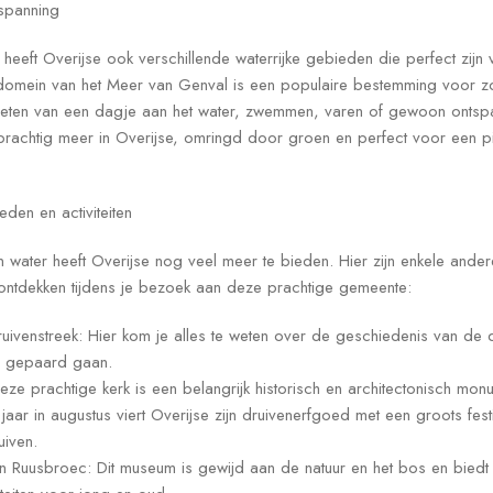
tspanning
 heeft Overijse ook verschillende waterrijke gebieden die perfect zijn
iedomein van het Meer van Genval is een populaire bestemming voor z
enieten van een dagje aan het water, zwemmen, varen of gewoon ontsp
prachtig meer in Overijse, omringd door groen en perfect voor een p
en en activiteiten
n water heeft Overijse nog veel meer te bieden. Hier zijn enkele and
nt ontdekken tijdens je bezoek aan deze prachtige gemeente:
venstreek: Hier kom je alles te weten over de geschiedenis van de dr
ee gepaard gaan.
eze prachtige kerk is een belangrijk historisch en architectonisch monu
k jaar in augustus viert Overijse zijn druivenerfgoed met een groots fes
uiven.
 Ruusbroec: Dit museum is gewijd aan de natuur en het bos en biedt