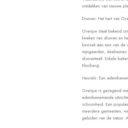
ontdekken van nieuwe plaa
Druiven: Het hart van Ove
Overijse staat bekend om 
kweken van druiven en he
bezoek aan een van de ve
wijngaarden, deelnemen 
druiventeelt. Enkele bek
Kluisberg.
Heuvels: Een adembene
Overijse is gezegend met
adembenemende uitzichten 
schoonheid. Een populair
meerdere gemeenten, waa
geluiden van de natuur. 