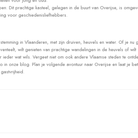
iteiten voor jong en oud.
pen: Dit prachtige kasteel, gelegen in de buurt van Overijse, is omg
ring voor geschiedenisliefhebbers.
estemming in Vlaanderen, met zijn druiven, heuvels en water. Of je nu 
enteelt, wilt genieten van prachtige wandelingen in de heuvels of wil
or ieder wat wils. Vergeet niet om ook andere Vlaamse steden te ontd
o in onze blog. Plan je volgende avontuur naar Overijse en laat je be
gastvrijheid.