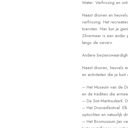
Water: Verfrissing en on
Naast druiven en heuvels
verfrissing. Het recreat
toeristen. Hier kun je g
Zilvermeer is een ander 
langs de oevers.
Andere bezienswaardighed
Naast druiven, heuvels e
en activiteiten die je ku
– Het Museum van de Drui
en de tradities die erm
– De Sint-Martinuskerk: D
– Het Druivenfestival: El
optochten en natuurlijk dr
– Het Bosmuseum Jan van