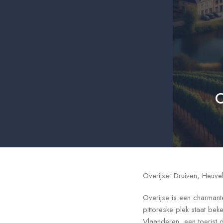
O
Overijse: Druiven, Heuve
Overijse is een charmant
pittoreske plek staat be
Vlaanderen, een toerist 