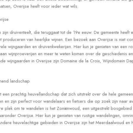
tsen, Overijse heeft voor ieder wat wils.
rijse
zijn druiventeelt, die teruggaat tot de 19e eeuw. De gemeente heeft ee
t produceren van heerlijke wijnen. Een bezoek aan Overijse is niet c
le wijngaarden en druivenkwekerijen. Hier kun je genieten van een r
aan wijnproeverijen en meer te weten komen over de geschiedenis en
ende wijngaarden in Overijse zijn Domaine de la Croix, Wijndomein 
mend landschap
 een prachtig heuvellandschap dat zich uitstrekt over de hele gemee
en zijn perfect voor wandelaars en fietsers die op zoek zijn naar avo
e plek om te wandelen is het Zoniënwoud, een uitgestrekt bosgebied da
ronder Overijse. Hier kun je genieten van rustige wandelingen, omr
Andere heuvelachtige gebieden in Overijse zijn het Meerdaalwoud en 