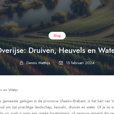
Blog
verijse: Druiven, Heuvels en Wat
Dennis Matthijs
15 februari 2024
ls en Water
e gemeente gelegen in de provincie Vlaams-Brabant, in het hart van 
kend om zijn prachtige landschap, heuvels, druiven en water. Of je nu 
die op zoek is naar een unieke bestemming, of gewoon iemand die geï