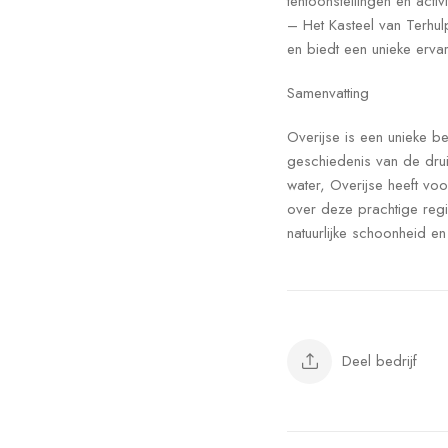
tentoonstellingen en activ
– Het Kasteel van Terhul
en biedt een unieke erva
Samenvatting
Overijse is een unieke b
geschiedenis van de druiv
water, Overijse heeft vo
over deze prachtige regi
natuurlijke schoonheid en 
Deel bedrijf