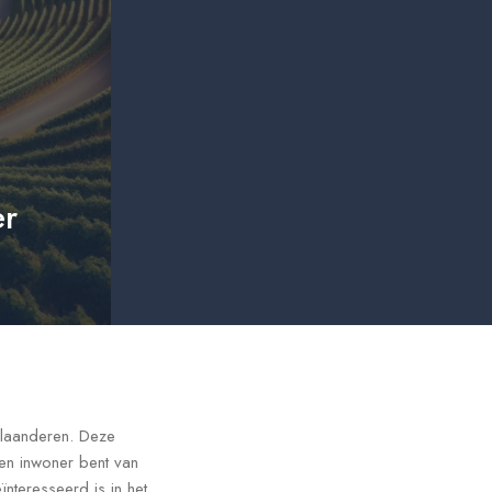
er
Vlaanderen. Deze
een inwoner bent van
nteresseerd is in het