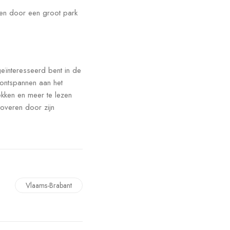
even door een groot park
geïnteresseerd bent in de
t ontspannen aan het
ekken en meer te lezen
toveren door zijn
Vlaams-Brabant