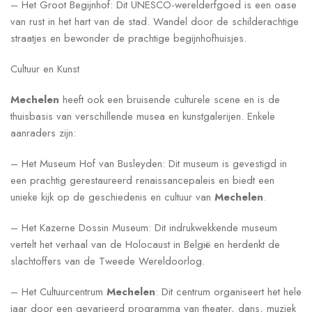
– Het Groot Begijnhof: Dit UNESCO-werelderfgoed is een oase
van rust in het hart van de stad. Wandel door de schilderachtige
straatjes en bewonder de prachtige begijnhofhuisjes.
Cultuur en Kunst
Mechelen
heeft ook een bruisende culturele scene en is de
thuisbasis van verschillende musea en kunstgalerijen. Enkele
aanraders zijn:
– Het Museum Hof van Busleyden: Dit museum is gevestigd in
een prachtig gerestaureerd renaissancepaleis en biedt een
unieke kijk op de geschiedenis en cultuur van
Mechelen
.
– Het Kazerne Dossin Museum: Dit indrukwekkende museum
vertelt het verhaal van de Holocaust in België en herdenkt de
slachtoffers van de Tweede Wereldoorlog.
– Het Cultuurcentrum
Mechelen
: Dit centrum organiseert het hele
jaar door een gevarieerd programma van theater, dans, muziek