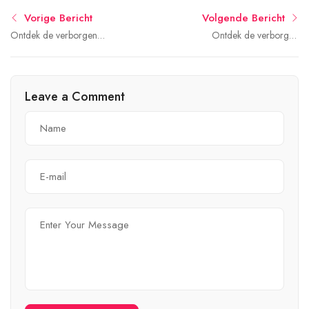
Vorige Bericht
Volgende Bericht
Ontdek de verborgen
Ontdek de verborgen
schatten van Turnhout: een
schatten van Antwerpen:
historische stad vol
een gids voor
charme!
avontuurlijke reizigers
Leave a Comment