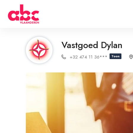
Vastgoed Dylan
+32 474 11 36***
Toon