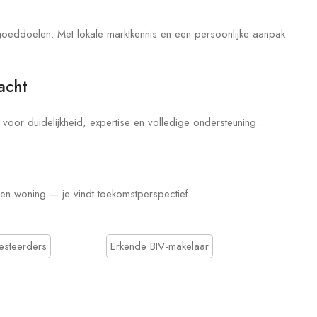
tgoeddoelen. Met lokale marktkennis en een persoonlijke aanpak
acht
voor duidelijkheid, expertise en volledige ondersteuning.
n woning — je vindt toekomstperspectief.
esteerders
Erkende BIV-makelaar