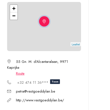
+
−
Leaflet
55 Gn. M. d'Alcantaralaan, 9971
Kaprijke
Route
Toon
+32 474 11 36***
petra@vastgoeddylan.be
http://www.vastgoeddylan.be/