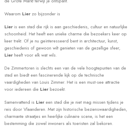
de Grote Markt terwijl je ontspant.
Waarom
Lier
zo bijzonder is
Lier
is een stad die rijk is aan geschiedenis, cultuur en natuurlijke
schoonheid. Het heeft een unieke charme die bezoekers keer op
keer trekt. Of je nu geïnteresseerd bent in architectuur, kunst,
geschiedenis of gewoon wilt genieten van de gezellige sfeer,
Lier
heeft voor elk wat wils.
De Zimmertoren is slechts een van de vele hoogtepunten van de
stad en biedt een fascinerende kijk op de technische
vaardigheden van Louis Zimmer. Het is een must-see attractie
voor iedereen die
Lier
bezoekt.
Samenvattend is
Lier
een stad die je niet mag missen tijdens je
reis door Vlaanderen. Met zijn historische bezienswaardigheden,
charmante straatjes en heerlijke culinaire scene, is het een
bestemming die zowel inwoners als toeristen zal bekoren.