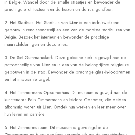
in België. Wandel door de smalle straatjes en bewonder de
prachtige architectuur van de huizen en de rustige sfeer.
2. Het Stadhuis: Het Stadhuis van
Lier
is een indrukwekkend
gebouw in renaissancestijl en een van de mooiste stadhuizen van
België. Bezoek het interieur en bewonder de prachtige
muurschilderingen en decoraties.
3. De Sint-Gummaruskerk: Deze gotische kerk is gewijd aan de
patroonheilige van
Lier
en is een van de belangrijkste religieuze
gebouwen in de stad. Bewonder de prachtige glas-in-loodramen
en het imposante orgel.
4. Het Timmermans-Opsomerhuis: Dit museum is gewijd aan de
kunstenaars Felix Timmermans en Isidore Opsomer, die beiden
afkomstig waren uit
Lier
. Ontdek hun werken en leer meer over
hun leven en carrière.
5. Het Zimmermuseum: Dit museum is gevestigd in de
Zimmertoren en biedt een fascinerende kijk op de geschiedenis