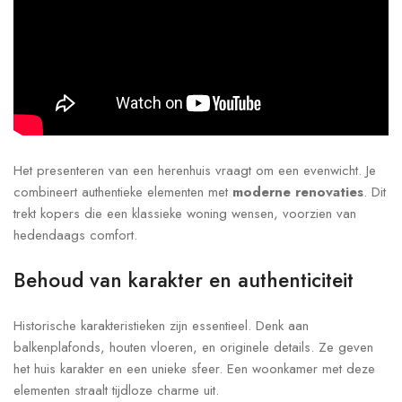
Het presenteren van een herenhuis vraagt om een evenwicht. Je
combineert authentieke elementen met
moderne renovaties
. Dit
trekt kopers die een klassieke woning wensen, voorzien van
hedendaags comfort.
Behoud van karakter en authenticiteit
Historische karakteristieken zijn essentieel. Denk aan
balkenplafonds, houten vloeren, en originele details. Ze geven
het huis karakter en een unieke sfeer. Een woonkamer met deze
elementen straalt tijdloze charme uit.