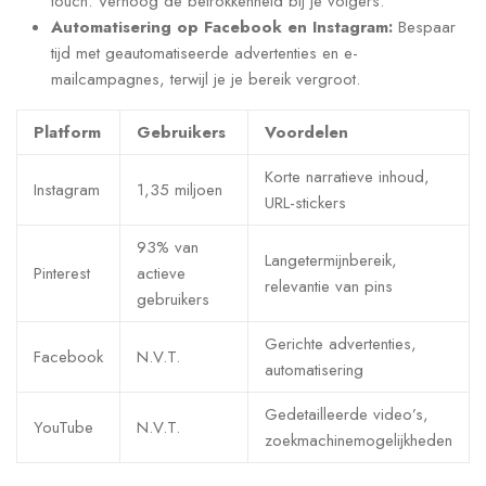
touch. Verhoog de betrokkenheid bij je volgers.
Automatisering op Facebook en Instagram:
Bespaar
tijd met geautomatiseerde advertenties en e-
mailcampagnes, terwijl je je bereik vergroot.
Platform
Gebruikers
Voordelen
Korte narratieve inhoud,
Instagram
1,35 miljoen
URL-stickers
93% van
Langetermijnbereik,
Pinterest
actieve
relevantie van pins
gebruikers
Gerichte advertenties,
Facebook
N.V.T.
automatisering
Gedetailleerde video’s,
YouTube
N.V.T.
zoekmachinemogelijkheden