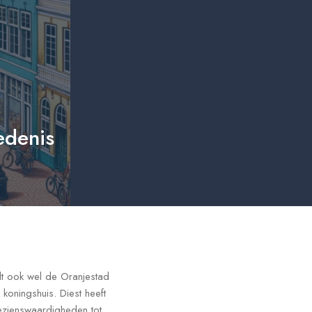
edenis
dt ook wel de Oranjestad
oningshuis. Diest heeft
bezienswaardigheden tot