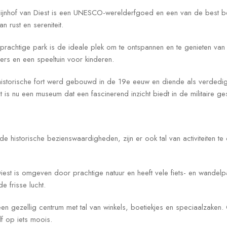
egijnhof van Diest is een UNESCO-werelderfgoed en een van de best 
n rust en sereniteit.
prachtige park is de ideale plek om te ontspannen en te genieten van 
rs en een speeltuin voor kinderen.
 historische fort werd gebouwd in de 19e eeuw en diende als verdedig
is nu een museum dat een fascinerend inzicht biedt in de militaire ge
e historische bezienswaardigheden, zijn er ook tal van activiteiten te d
Diest is omgeven door prachtige natuur en heeft vele fiets- en wande
 frisse lucht.
een gezellig centrum met tal van winkels, boetiekjes en speciaalzaken
lf op iets moois.