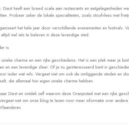
s: Diest heeft een breed scala aan restaurants en eetgelegenheden waa
hten. Probeer zeker de lokale specialiteiten, zoals stoofvlees met friet
ganiseert het hele jaar door verschillende evenementen en festivals. V
 altijd wel iets te beleven in deze levendige stad.
er is
 unieke charme en een rijke geschiedenis. Het is een plek waar je kun
ken en een levendige sfeer. Of je nu geïnteresseerd bent in geschieden
voor ieder wat wils. Vergeet niet om ook de omliggende steden en do
elt, die allemaal hun eigen unieke charme hebben.
 naar Diest en ontdek zelf waarom deze Oranjestad met een rijke gesc
Vergeet niet om onze blog te lezen voor meer informatie over andere 
Vlaanderen.