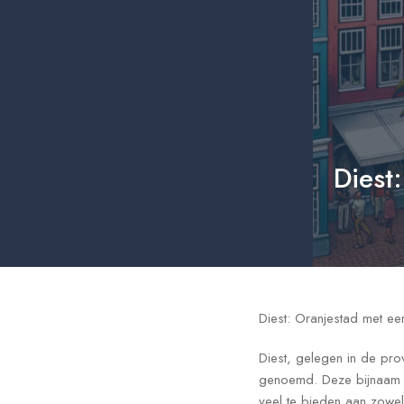
Diest
Diest: Oranjestad met ee
Diest, gelegen in de pro
genoemd. Deze bijnaam h
veel te bieden aan zowel