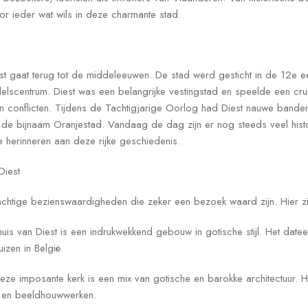
oor ieder wat wils in deze charmante stad.
t gaat terug tot de middeleeuwen. De stad werd gesticht in de 12e e
ndelscentrum. Diest was een belangrijke vestingstad en speelde een cruc
n conflicten. Tijdens de Tachtigjarige Oorlog had Diest nauwe banden
de bijnaam Oranjestad. Vandaag de dag zijn er nog steeds veel his
 herinneren aan deze rijke geschiedenis.
Diest
rachtige bezienswaardigheden die zeker een bezoek waard zijn. Hier z
huis van Diest is een indrukwekkend gebouw in gotische stijl. Het datee
izen in België.
 Deze imposante kerk is een mix van gotische en barokke architectuur. He
n en beeldhouwwerken.