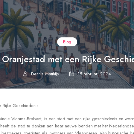
Blog
: Oranjestad met een Rijke Geschi
Dennis Matthijs
15 februari 2024
n Rijke Geschiedenis
vincie Vlaams-Brabant, is een stad met een rijke geschiedenis en wor
eeft de stad te danken aan haar nauwe banden met het Nederlandse k
 bezoekers, toeristen als inwoners van Vlaanderen. Van historische 