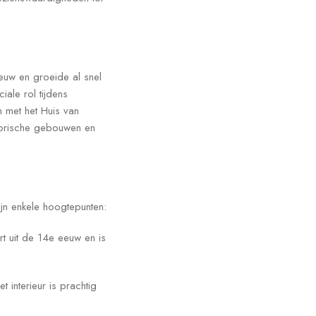
euw en groeide al snel
iale rol tijdens
 met het Huis van
torische gebouwen en
ijn enkele hoogtepunten:
rt uit de 14e eeuw en is
t interieur is prachtig