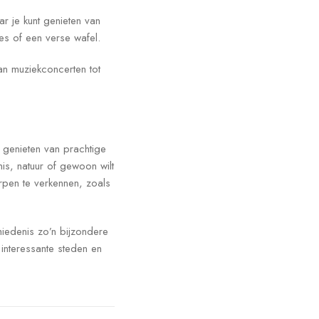
r je kunt genieten van
jes of een verse wafel.
an muziekconcerten tot
t genieten van prachtige
is, natuur of gewoon wilt
rpen te verkennen, zoals
hiedenis zo’n bijzondere
interessante steden en