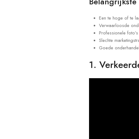
Belangrijkste
Een te hoge of te la
Verwaarloosde onde
Professionele foto’s
Slechte marketingst
Goede onderhandeli
1. Verkeerde