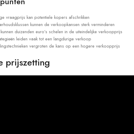
 punten
ge vraagprijs kan potentiele kopers afschrikken
rhoudsklussen kunnen de verkoopkansen sterk verminderen
 kunnen duizenden euro’s schelen in de uiteindelijke verkoopprijs
rategieën leiden vaak tot een langdurige verkoop
ngstechnieken vergroten de kans op een hogere verkoopprijs
 prijszetting