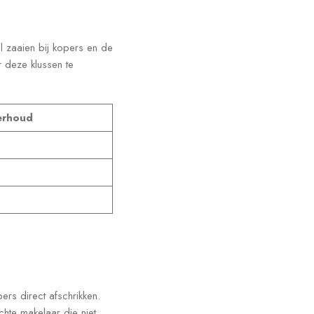
el zaaien bij kopers en de
 deze klussen te
erhoud
ers direct afschrikken.
echte makelaar die niet