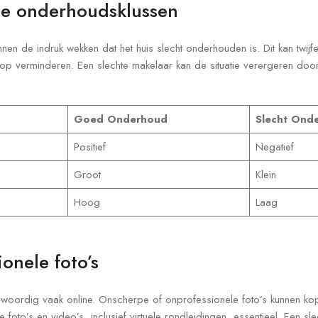
e onderhoudsklussen
nnen de indruk wekken dat het huis slecht onderhouden is. Dit kan twijf
op verminderen. Een slechte makelaar kan de situatie verergeren door
Goed Onderhoud
Slecht Ond
Positief
Negatief
Groot
Klein
Hoog
Laag
onele foto’s
enwoordig vaak online. Onscherpe of onprofessionele foto’s kunnen kop
 foto’s en video’s, inclusief virtuele rondleidingen, essentieel. Een sl