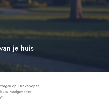
van je huis
 vragen op. Het verkopen
plex is. Veelgemaakte
e?