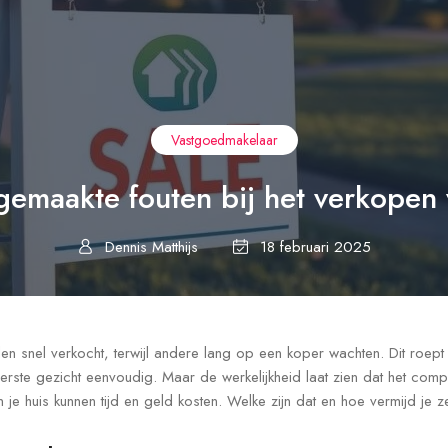
Vastgoedmakelaar
emaakte fouten bij het verkopen 
Dennis Matthijs
18 februari 2025
 snel verkocht, terwijl andere lang op een koper wachten. Dit roept
 eerste gezicht eenvoudig. Maar de werkelijkheid laat zien dat het com
 je huis kunnen tijd en geld kosten. Welke zijn dat en hoe vermijd je z