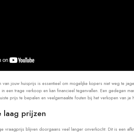
n van jouw huisprijs is essentieel om mogelijke kopers niet weg te jage
eren in een trage verkoop en kan financieel tegenvallen. Een gedegen m
 juiste prijs te bepalen en veelgemaakte fouten bij het verkopen van je h
e laag prijzen
 vraagprijs blijven doorgaans veel langer onverkocht. Dit is een afk