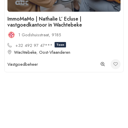
ImmoMaMo | Nathalie L’ Ecluse |
vastgoedkantoor in Wachtebeke
1 Godshuisstraat, 9185
+32 492 97 47***
Toon
Wachtebeke
,
Oost-Vlaanderen
Vastgoedbeheer