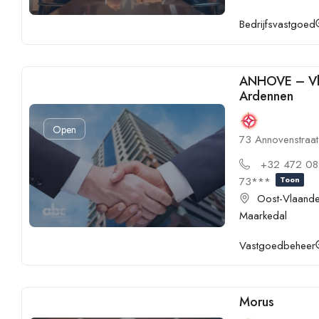
Bedrijfsvastgoed
ANHOVE – V
Ardennen
Open
73 Annovenstraa
+32 472 08
73***
Toon
Oost-Vlaand
Maarkedal
Vastgoedbeheer
Morus