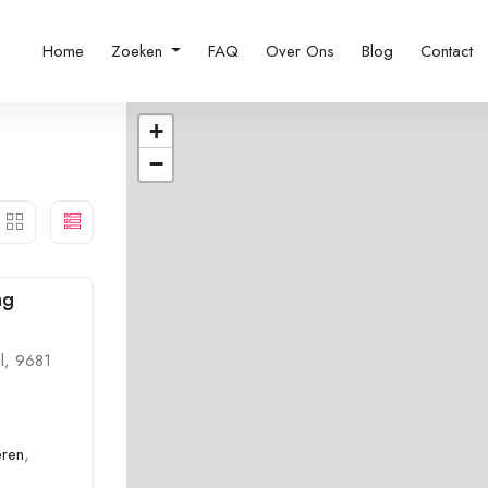
Home
Zoeken
FAQ
Over Ons
Blog
Contact
+
−
ng
l, 9681
eren
,