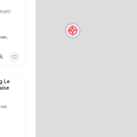
, 9680
9
eren
,
g Le
uise
raat,