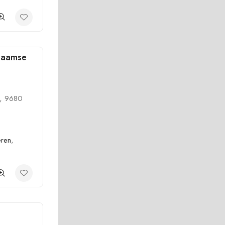
laamse
t, 9680
eren
,