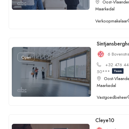
Oost-Vlaande
Maarkedal
Verkoopmakelaar
Sintjansbergh
6 Bovenstr
Open
+32 476 44
50***
Toon
Oost-Vlaand
Maarkedal
Vastgoedbeheer
Cleye10