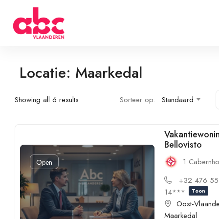
Locatie: Maarkedal
Showing all 6 results
Sorteer op:
Standaard
Vakantiewoni
Bellovisto
1 Cabernho
Open
+32 476 55
14***
Toon
Oost-Vlaand
Maarkedal