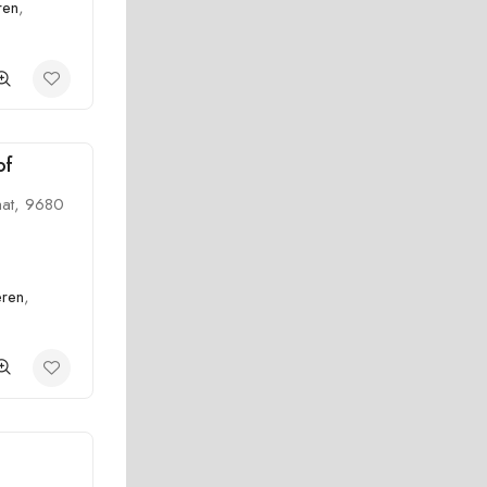
ren
,
of
aat, 9680
eren
,