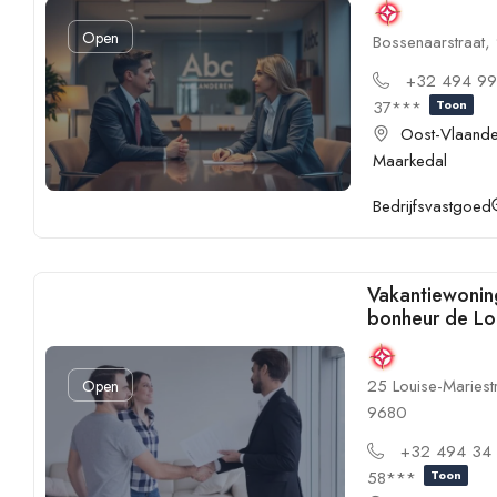
Open
Bossenaarstraat
+32 494 9
37***
Toon
Oost-Vlaand
Maarkedal
Bedrijfsvastgoed
Vakantiewonin
bonheur de Lo
25 Louise-Mariest
Open
9680
+32 494 34
58***
Toon