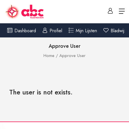
Dashboard
Profiel
Mijn Lijsten
Bladwijze
Approve User
Home
Approve User
The user is not exists.