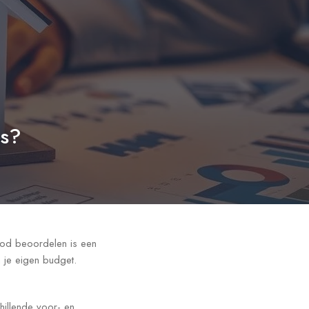
is?
 bod beoordelen is een
n je eigen budget.
hillende voor- en