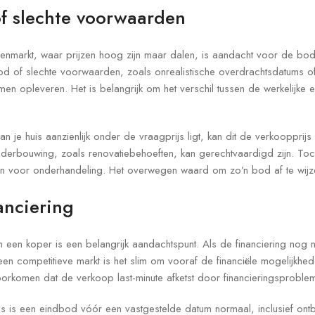
of slechte voorwaarden
zenmarkt, waar prijzen hoog zijn maar dalen, is aandacht voor de bo
bod of slechte voorwaarden, zoals onrealistische overdrachtsdatums o
men opleveren. Het is belangrijk om het verschil tussen de werkelijke
 je huis aanzienlijk onder de vraagprijs ligt, kan dit de verkoopprij
erbouwing, zoals renovatiebehoeften, kan gerechtvaardigd zijn. Toch
laten voor onderhandeling. Het overwegen waard om zo’n bod af te wijz
anciering
 een koper is een belangrijk aandachtspunt. Als de financiering nog nie
n een competitieve markt is het slim om vooraf de financiële mogelijkh
oorkomen dat de verkoop last-minute afketst door financieringsproble
ces is een eindbod vóór een vastgestelde datum normaal, inclusief o