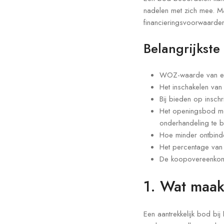
nadelen met zich mee. M
financieringsvoorwaarde
Belangrijkste
WOZ-waarde van een
Het inschakelen va
Bij bieden op insch
Het openingsbod moe
onderhandeling te 
Hoe minder ontbind
Het percentage van k
De koopovereenkomst
1. Wat maa
Een aantrekkelijk bod bij