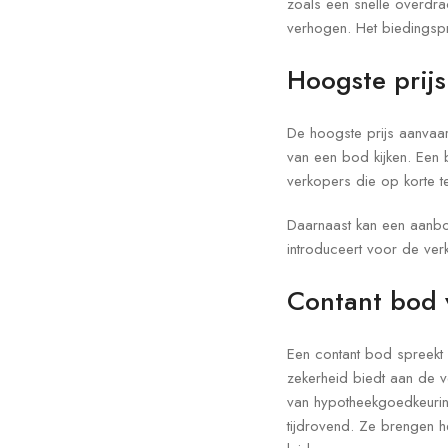
zoals een snelle overdra
verhogen. Het biedingsp
Hoogste prij
De hoogste prijs aanvaar
van een bod kijken. Een 
verkopers die op korte te
Daarnaast kan een aanbod
introduceert voor de ver
Contant bod 
Een contant bod spreekt 
zekerheid biedt aan de v
van hypotheekgoedkeuring
tijdrovend. Ze brengen he