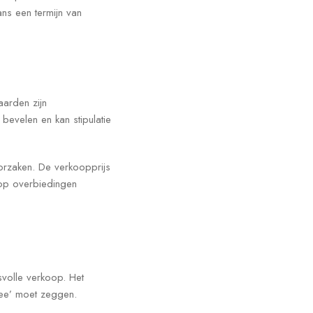
ns een termijn van
arden zijn
bevelen en kan stipulatie
orzaken. De verkoopprijs
 op overbiedingen
svolle verkoop. Het
nee’ moet zeggen.