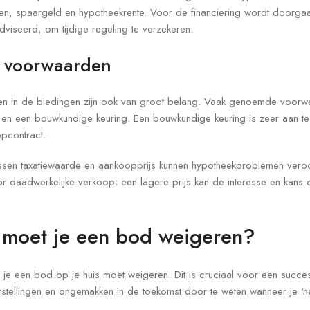
en, spaargeld en hypotheekrente. Voor de financiering wordt doorgaa
iseerd, om tijdige regeling te verzekeren.
 voorwaarden
 in de biedingen zijn ook van groot belang. Vaak genoemde voorwa
en een bouwkundige keuring. Een bouwkundige keuring is zeer aan te 
opcontract.
 tussen taxatiewaarde en aankoopprijs kunnen hypotheekproblemen vero
r daadwerkelijke verkoop; een lagere prijs kan de interesse en kans
 moet je een bod weigeren?
je een bod op je huis moet weigeren. Dit is cruciaal voor een succe
rstellingen en ongemakken in de toekomst door te weten wanneer je ‘