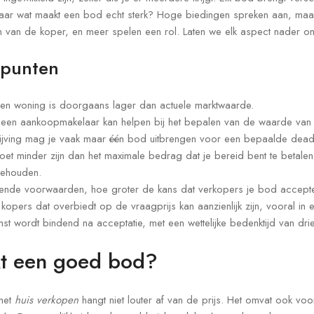
aar wat maakt een bod echt sterk? Hoge biedingen spreken aan, maar
n van de koper, en meer spelen een rol. Laten we elk aspect nader o
 punten
 woning is doorgaans lager dan actuele marktwaarde.
n een aankoopmakelaar kan helpen bij het bepalen van de waarde van
rijving mag je vaak maar één bod uitbrengen voor een bepaalde deadl
t minder zijn dan het maximale bedrag dat je bereid bent te betalen
behouden.
ende voorwaarden, hoe groter de kans dat verkopers je bod accept
opers dat overbiedt op de vraagprijs kan aanzienlijk zijn, vooral in 
 wordt bindend na acceptatie, met een wettelijke bedenktijd van dr
kt een goed bod?
 het
huis verkopen
hangt niet louter af van de prijs. Het omvat ook v