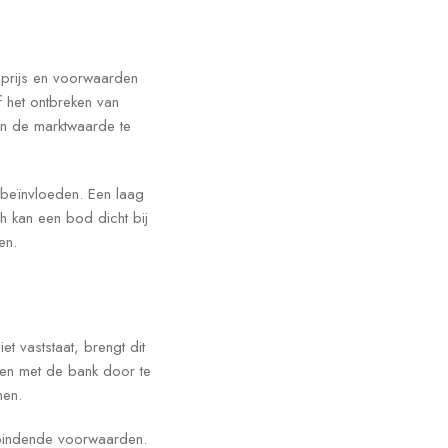
dprijs en voorwaarden
f het ontbreken van
 en de marktwaarde te
s beïnvloeden. Een laag
 kan een bod dicht bij
en.
t vaststaat, brengt dit
eden met de bank door te
men.
ntbindende voorwaarden.