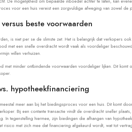
cht. De mogelijkheid om bepaalde inboedel achter te laten, kan evenee
roces voor een huis vereist een zorgvuldige afweging van zowel de p
s versus beste voorwaarden
den, is niet per se de slimste zet. Het is belangrijk dat verkopers o
bod met een snelle overdracht wordt vaak als voordeliger beschouwd.
rmijn willen verhuizen.
 met minder ontbindende voorwaarden voordeliger lijken. Dit komt om
koper.
vs. hypotheekfinanciering
meestal meer aan bij het biedingsproces voor een huis. Dit komt doord
erkoper. Bij een contante transactie vindt de overdracht sneller plaa
. In tegenstelling hiermee, zijn biedingen die afhangen van hypotheek
t risico met zich mee dat financiering afgekeurd wordt, wat tot vertra