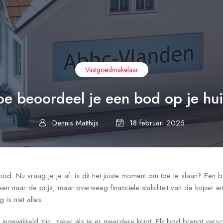
Vastgoedmakelaar
e beoordeel je een bod op je hu
Dennis Matthijs
18 februari 2025
 bod. Nu vraag je je af: is dit het juiste moment om toe te slaan? Een
alleen naar de prijs, maar overweeg financiële stabiliteit van de koper e
is niet alles.
ngewikkeld zijn, zeker als je er meerdere krijgt. Elk bod brengt versc