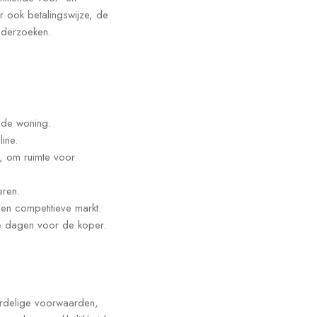
 ook betalingswijze, de
nderzoeken.
 de woning.
ine.
, om ruimte voor
eren.
een competitieve markt.
ie dagen voor de koper.
oordelige voorwaarden,