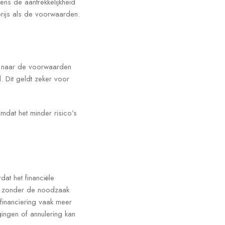
ns de aantrekkelijkheid
rijs als de voorwaarden.
ok naar de voorwaarden
 Dit geldt zeker voor
dat het minder risico’s
at het financiële
ts, zonder de noodzaak
financiering vaak meer
gingen of annulering kan